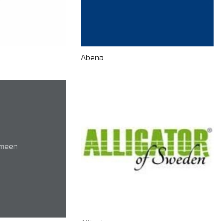
Abena
meen