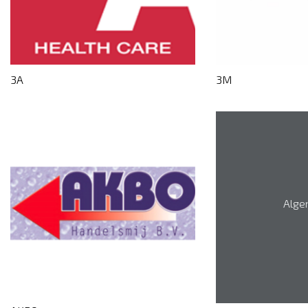
3A
3M
Alge