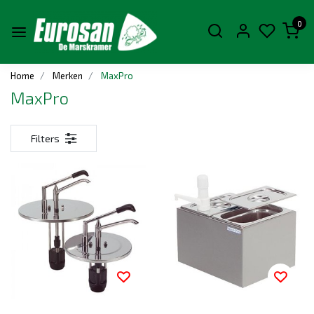
0
Home
Merken
MaxPro
MaxPro
Filters