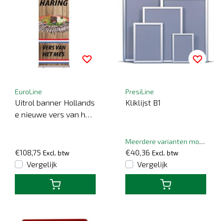
EuroLine
PresiLine
Uitrol banner Hollands
Kliklijst B1
e nieuwe vers van het
mes
Meerdere varianten mogelijk
€108,75
€40,36
Excl. btw
Excl. btw
Vergelijk
Vergelijk