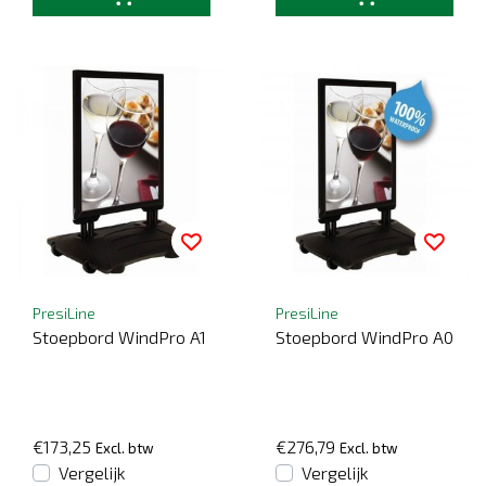
PresiLine
PresiLine
Stoepbord WindPro A1
Stoepbord WindPro A0
€173,25
€276,79
Excl. btw
Excl. btw
Vergelijk
Vergelijk