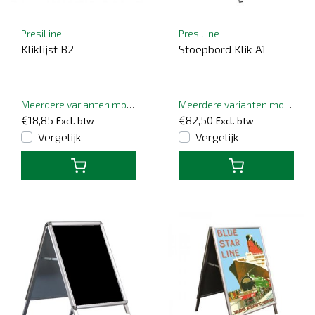
PresiLine
PresiLine
Kliklijst B2
Stoepbord Klik A1
Meerdere varianten mogelijk
Meerdere varianten mogelijk
€18,85
€82,50
Excl. btw
Excl. btw
Vergelijk
Vergelijk