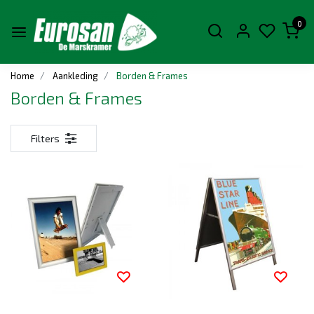
0
Home
Aankleding
Borden & Frames
Borden & Frames
Filters