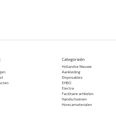
t
Categorieën
Hollandse Nieuwe
ngen
Aankleding
st
Disposables
ducten
EHBO
Electra
Facilitaire artikelen
Handschoenen
Horecamaterialen