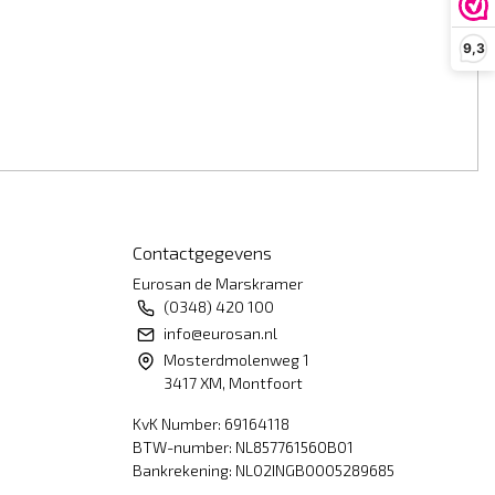
9,3
Contactgegevens
Eurosan de Marskramer
(0348) 420 100
info@eurosan.nl
Mosterdmolenweg 1
3417 XM, Montfoort
KvK Number: 69164118
BTW-number: NL857761560B01
Bankrekening: NL02INGB0005289685