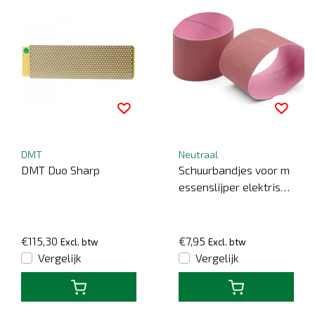
DMT
Neutraal
DMT Duo Sharp
Schuurbandjes voor m
essenslijper elektrisch
set van 2 stuks
€115,30
€7,95
Excl. btw
Excl. btw
Vergelijk
Vergelijk