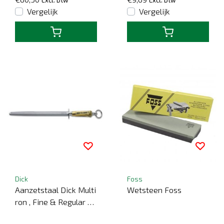
Vergelijk
Vergelijk
Dick
Foss
Aanzetstaal Dick Multi
Wetsteen Foss
ron , Fine & Regular Cu
t, 12-inch