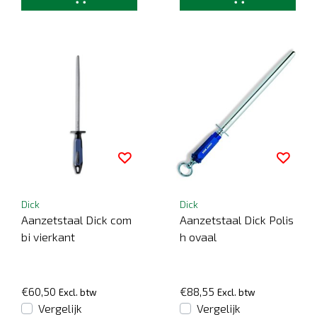
Dick
Dick
Aanzetstaal Dick com
Aanzetstaal Dick Polis
bi vierkant
h ovaal
€60,50
€88,55
Excl. btw
Excl. btw
Vergelijk
Vergelijk