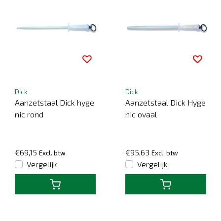
Dick
Dick
Aanzetstaal Dick hyge
Aanzetstaal Dick Hyge
nic rond
nic ovaal
€69,15
€95,63
Excl. btw
Excl. btw
Vergelijk
Vergelijk