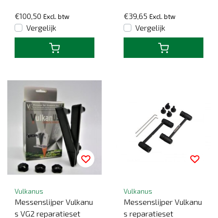
€100,50
€39,65
Excl. btw
Excl. btw
Vergelijk
Vergelijk
Vulkanus
Vulkanus
Messenslijper Vulkanu
Messenslijper Vulkanu
s VG2 reparatieset
s reparatieset