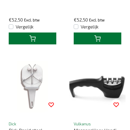
€52,50
€52,50
Excl. btw
Excl. btw
Vergelijk
Vergelijk
Dick
Vulkanus