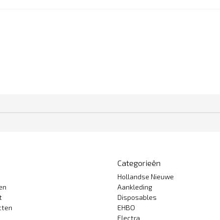
Categorieën
Hollandse Nieuwe
gen
Aankleding
t
Disposables
cten
EHBO
Electra