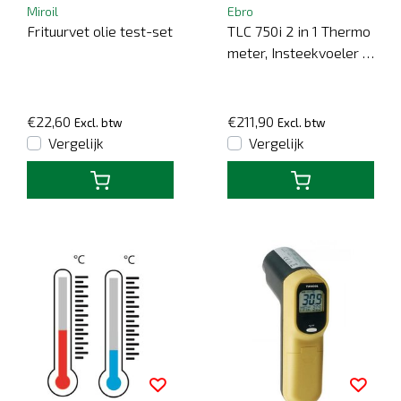
Miroil
Ebro
Frituurvet olie test-set
TLC 750i 2 in 1 Thermo
meter, Insteekvoeler e
n infraroodsensor Ebr
o
€22,60
€211,90
Excl. btw
Excl. btw
Vergelijk
Vergelijk