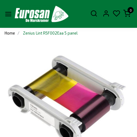
0
Home
Zenius Lint R5F002Eaa 5 panel