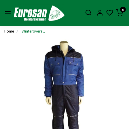
0
Home
Winteroverall