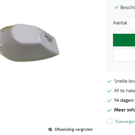
Beschi
Aantal
Snelle lev
Af te hale
14 dagen
Meer inf
Toevoegen 
Afbeelding vergroten