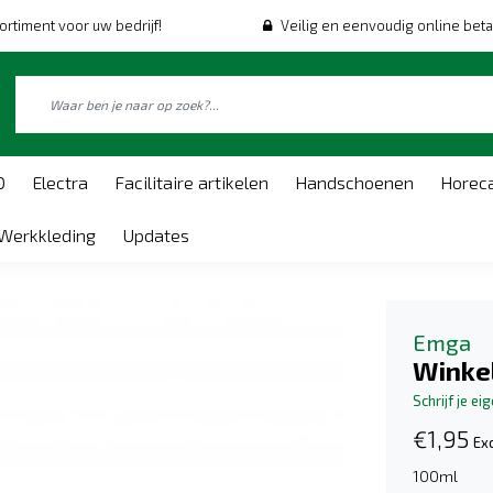
ortiment voor uw bedrijf!
Veilig en eenvoudig online beta
O
Electra
Facilitaire artikelen
Handschoenen
Horec
Werkkleding
Updates
Emga
Winkel
Schrijf je ei
€1,95
Exc
100ml