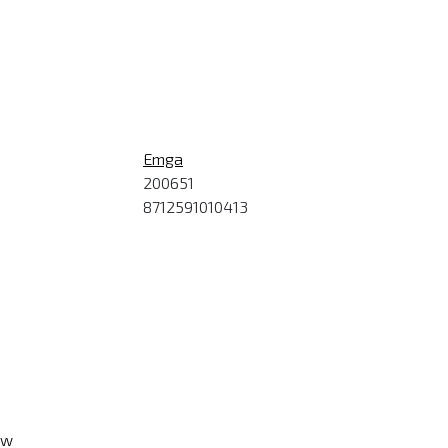
Emga
200651
8712591010413
ew