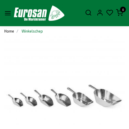
0
Home
Winkelschep