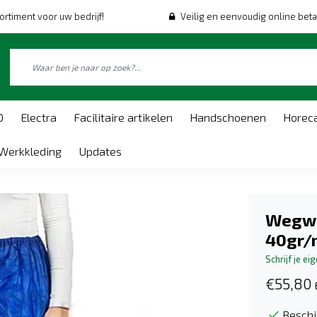
ortiment voor uw bedrijf!
Veilig en eenvoudig online beta
O
Electra
Facilitaire artikelen
Handschoenen
Horec
Werkkleding
Updates
Wegwe
40gr/
Schrijf je ei
€55,80
Beschi