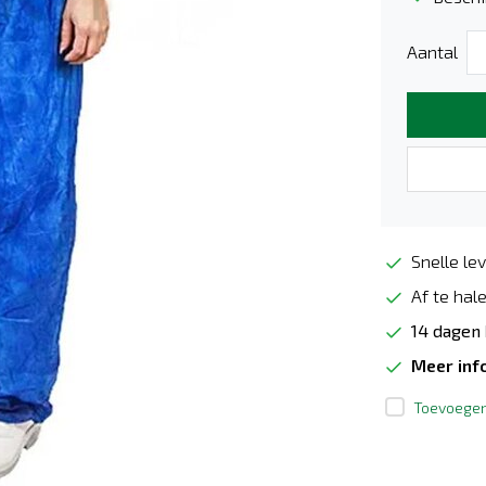
Aantal
Snelle lev
Af te hale
14 dagen
Meer inf
Toevoegen 