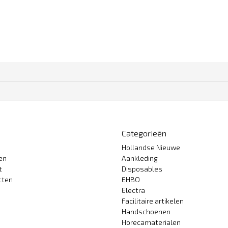
Categorieën
Hollandse Nieuwe
gen
Aankleding
t
Disposables
cten
EHBO
Electra
Facilitaire artikelen
Handschoenen
Horecamaterialen