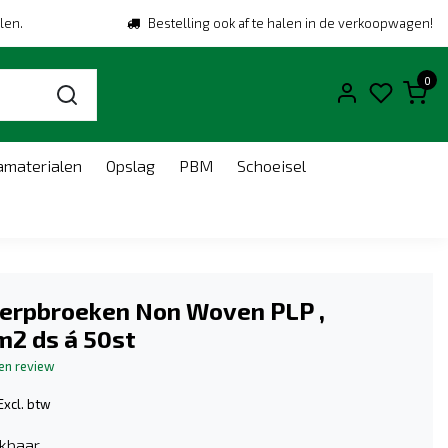
len.
Bestelling ook af te halen in de verkoopwagen!
0
amaterialen
Opslag
PBM
Schoeisel
rpbroeken Non Woven PLP ,
m2 ds á 50st
gen review
Excl. btw
kbaar