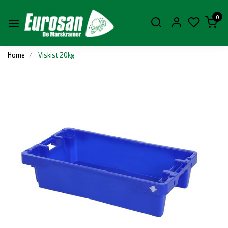
0
Home
Viskist 20kg