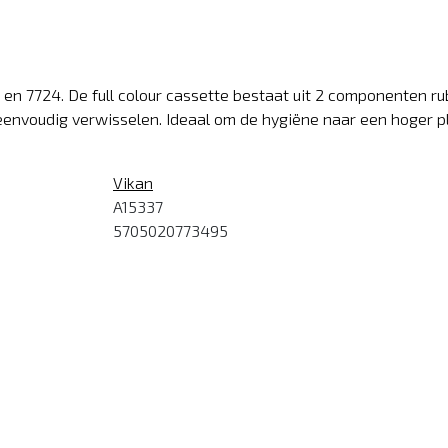
en 7724. De full colour cassette bestaat uit 2 componenten rub
eenvoudig verwisselen. Ideaal om de hygiëne naar een hoger pla
Vikan
A15337
5705020773495