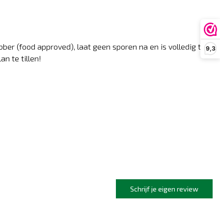
ber (food approved), laat geen sporen na en is volledig te
9,3
n te tillen!
Schrijf je eigen review