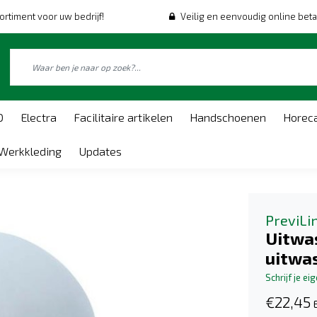
ortiment voor uw bedrijf!
Veilig en eenvoudig online beta
O
Electra
Facilitaire artikelen
Handschoenen
Horec
Werkkleding
Updates
PreviLi
Uitwa
uitwas
Schrijf je ei
€22,45