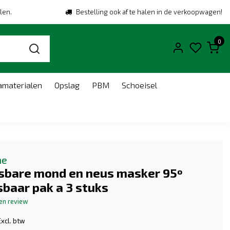
len.
Bestelling ook af te halen in de verkoopwagen!
0
amaterialen
Opslag
PBM
Schoeisel
ne
sbare mond en neus masker 95º
baar pak a 3 stuks
gen review
Excl. btw