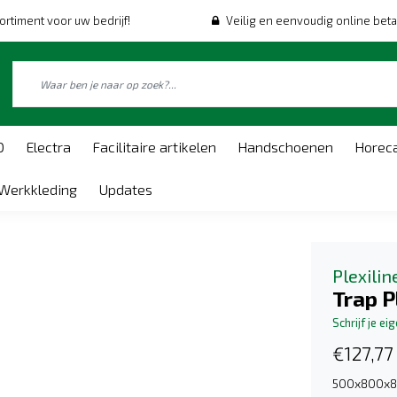
ortiment voor uw bedrijf!
Veilig en eenvoudig online beta
O
Electra
Facilitaire artikelen
Handschoenen
Horec
Werkkleding
Updates
Plexilin
Trap 
Schrijf je ei
€127,77
500x800x