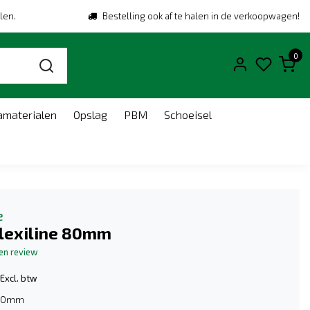
len.
Bestelling ook af te halen in de verkoopwagen!
0
amaterialen
Opslag
PBM
Schoeisel
e
Plexiline 80mm
gen review
Excl. btw
80mm