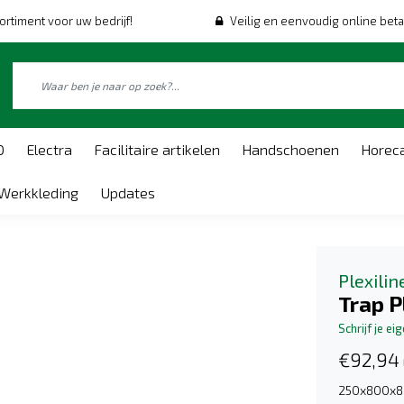
ortiment voor uw bedrijf!
Veilig en eenvoudig online beta
O
Electra
Facilitaire artikelen
Handschoenen
Horec
Werkkleding
Updates
Plexilin
Trap 
Schrijf je ei
€92,94
250x800x