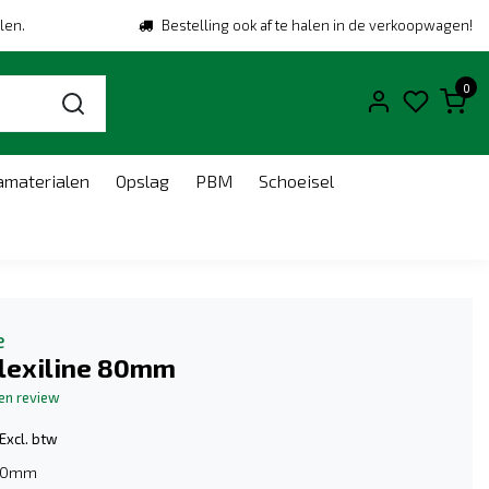
len.
Bestelling ook af te halen in de verkoopwagen!
0
amaterialen
Opslag
PBM
Schoeisel
e
Plexiline 80mm
gen review
Excl. btw
80mm