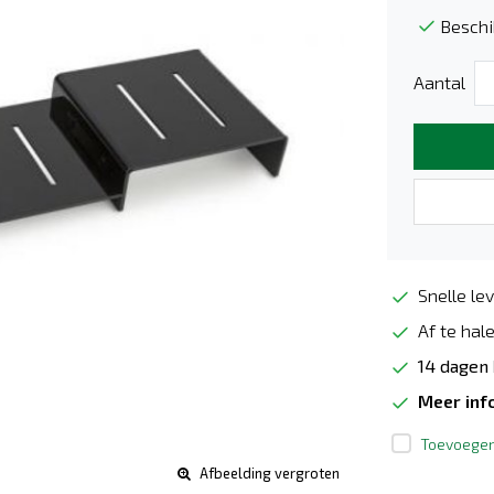
Beschi
Aantal
Snelle lev
Af te hale
14 dagen
Meer inf
Toevoegen 
Afbeelding vergroten