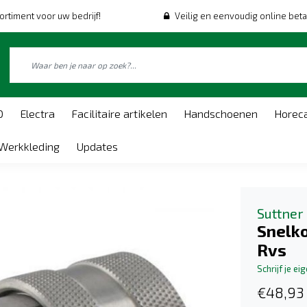
ortiment voor uw bedrijf!
Veilig en eenvoudig online beta
O
Electra
Facilitaire artikelen
Handschoenen
Horec
Werkkleding
Updates
Suttner
Snelko
Rvs
Schrijf je ei
€48,93