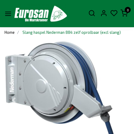
0
Home
Slang haspel Nederman 884 zelf oprolbaar (excl slang)
Vorige
Volge