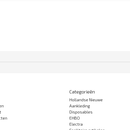
Categorieën
Hollandse Nieuwe
gen
Aankleding
t
Disposables
cten
EHBO
Electra