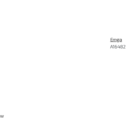
Emga
A16482
ew