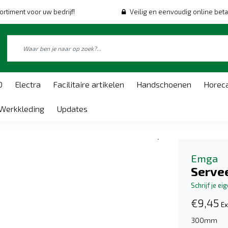
ortiment voor uw bedrijf!
Veilig en eenvoudig online beta
O
Electra
Facilitaire artikelen
Handschoenen
Horec
Werkkleding
Updates
Emga
Serve
Schrijf je ei
€9,45
Ex
300mm