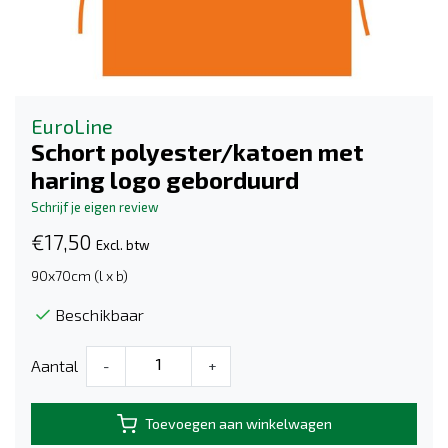
EuroLine
Schort polyester/katoen met
haring logo geborduurd
Schrijf je eigen review
€17,50
Excl. btw
90x70cm (l x b)
Beschikbaar
Aantal
-
+
Toevoegen aan winkelwagen