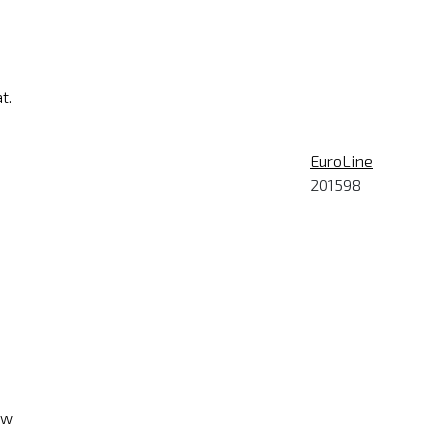
t.
EuroLine
201598
ew