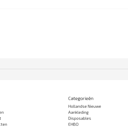
Categorieën
Hollandse Nieuwe
gen
Aankleding
t
Disposables
cten
EHBO