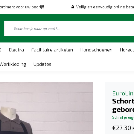
ortiment voor uw bedrijf!
Veilig en eenvoudig online beta
O
Electra
Facilitaire artikelen
Handschoenen
Horec
Werkkleding
Updates
EuroLin
Schort
gebor
Schrijf je ei
€27,30