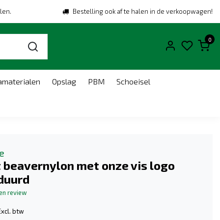
len.
Bestelling ook af te halen in de verkoopwagen!
0
amaterialen
Opslag
PBM
Schoeisel
e
 beavernylon met onze vis logo
duurd
gen review
Excl. btw