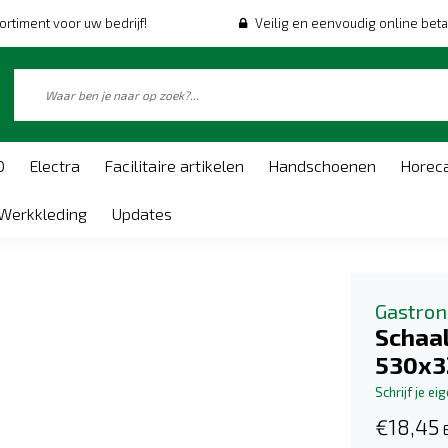
ortiment voor uw bedrijf!
Veilig en eenvoudig online beta
O
Electra
Facilitaire artikelen
Handschoenen
Horec
Werkkleding
Updates
Gastro
Schaa
530x
Schrijf je ei
€18,45