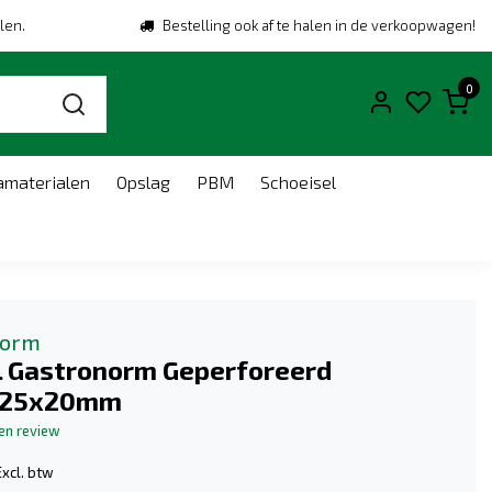
len.
Bestelling ook af te halen in de verkoopwagen!
0
amaterialen
Opslag
PBM
Schoeisel
norm
l Gastronorm Geperforeerd
325x20mm
gen review
Excl. btw