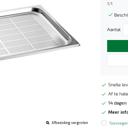
1/1
Beschi
Aantal
Snelle lev
Af te hale
14 dagen
Meer inf
Afbeelding vergroten
Toevoegen 