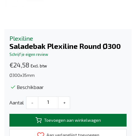
Plexiline
Saladebak Plexiline Round Ø300
Schrijf je eigen review
€24,58
Excl. btw
Ø300x35mm
Beschikbaar
Aantal
-
+
Toevoegen aan winkelwagen
Aan verlanglijst toevoegen