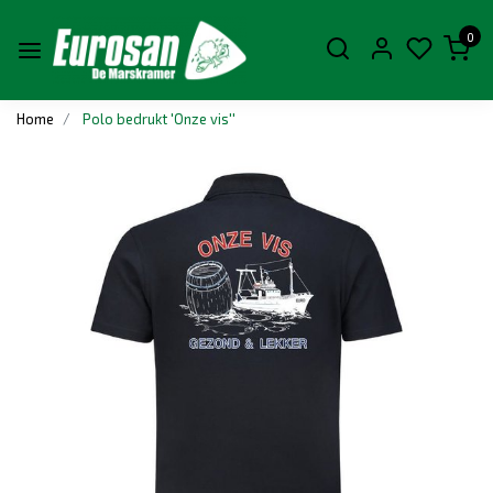
0
Home
Polo bedrukt 'Onze vis''
Vorige
Volge