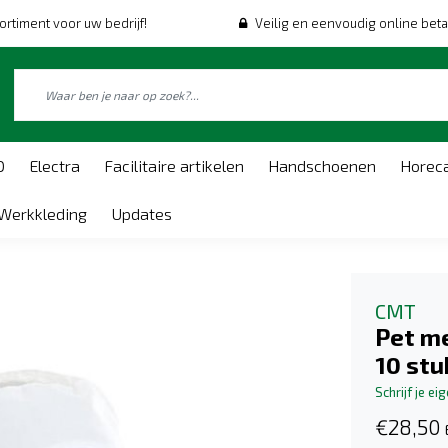
ortiment voor uw bedrijf!
Veilig en eenvoudig online beta
O
Electra
Facilitaire artikelen
Handschoenen
Horec
Werkkleding
Updates
CMT
Pet me
10 stu
Schrijf je ei
€28,50