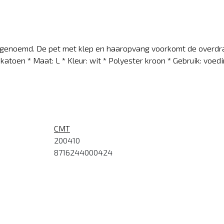
genoemd. De pet met klep en haaropvang voorkomt de overdrac
atoen * Maat: L * Kleur: wit * Polyester kroon * Gebruik: voedi
CMT
200410
8716244000424