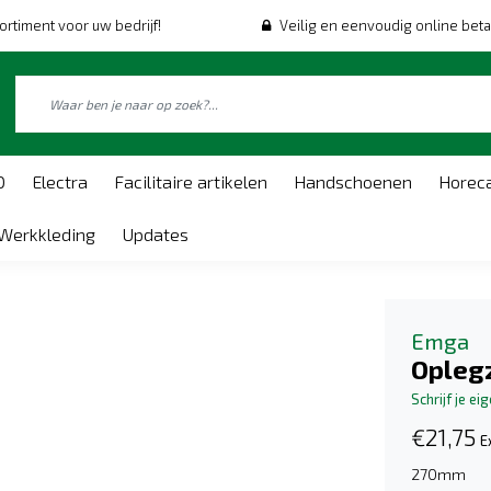
ortiment voor uw bedrijf!
Veilig en eenvoudig online beta
O
Electra
Facilitaire artikelen
Handschoenen
Horec
Werkkleding
Updates
Emga
Opleg
Schrijf je ei
€21,75
E
270mm