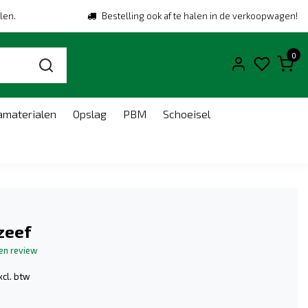
len.
Bestelling ook af te halen in de verkoopwagen!
0
amaterialen
Opslag
PBM
Schoeisel
zeef
gen review
xcl. btw