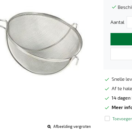
Beschi
Aantal
Snelle lev
Af te hale
14 dagen
Meer inf
Toevoegen 
Afbeelding vergroten