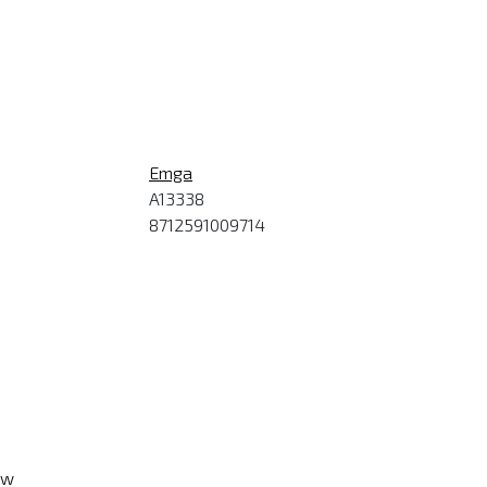
Emga
A13338
8712591009714
ew