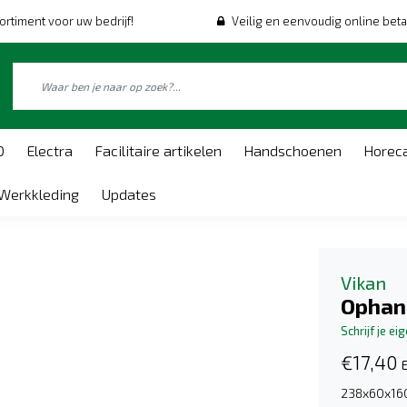
ortiment voor uw bedrijf!
Veilig en eenvoudig online beta
O
Electra
Facilitaire artikelen
Handschoenen
Horec
Werkkleding
Updates
Vikan
Ophan
Schrijf je ei
€17,40
E
238x60x1