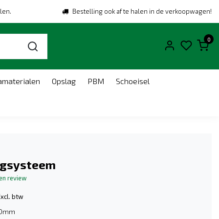
len.
Bestelling ook af te halen in de verkoopwagen!
0
amaterialen
Opslag
PBM
Schoeisel
gsysteem
gen review
xcl. btw
60mm