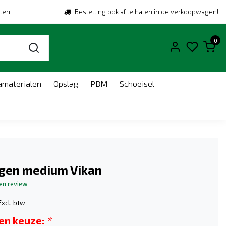
len.
Bestelling ook af te halen in de verkoopwagen!
0
amaterialen
Opslag
PBM
Schoeisel
gen medium Vikan
gen review
Excl. btw
en keuze:
*