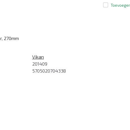
Toevoegen 
er, 270mm
Vikan
201409
5705020704338