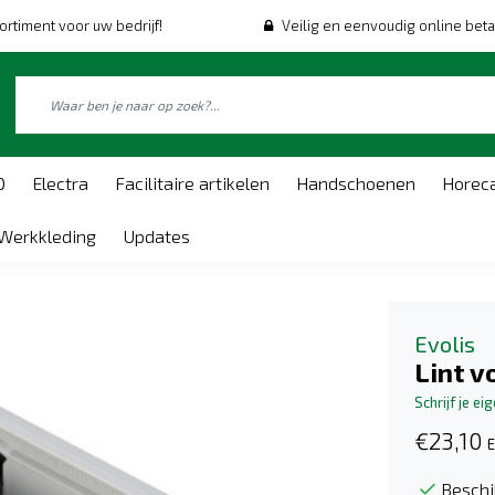
ortiment voor uw bedrijf!
Veilig en eenvoudig online beta
O
Electra
Facilitaire artikelen
Handschoenen
Horec
Werkkleding
Updates
Evolis
Lint v
Schrijf je ei
€23,10
E
Beschi