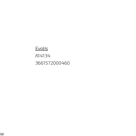
Evolis
A14134
3661572000460
ew