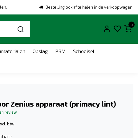
len.
Bestelling ook af te halen in de verkoopwagen!
0
amaterialen
Opslag
PBM
Schoeisel
oor Zenius apparaat (primacy lint)
gen review
xcl. btw
kbaar