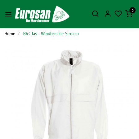
0
Home
B&C Jas - Windbreaker Sirocco