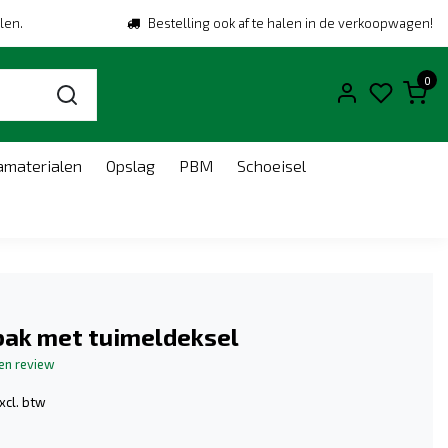
len.
Bestelling ook af te halen in de verkoopwagen!
0
amaterialen
Opslag
PBM
Schoeisel
bak met tuimeldeksel
gen review
xcl. btw