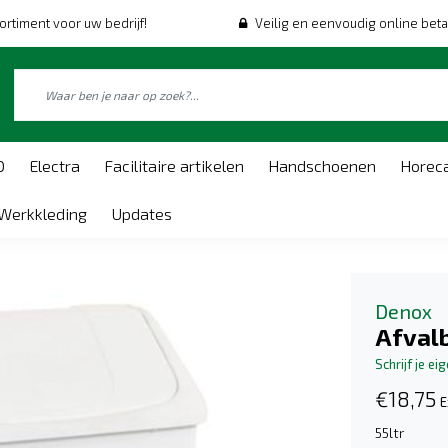
ortiment voor uw bedrijf!
Veilig en eenvoudig online beta
O
Electra
Facilitaire artikelen
Handschoenen
Horec
Werkkleding
Updates
Denox
Afval
Schrijf je ei
€18,75
E
55ltr