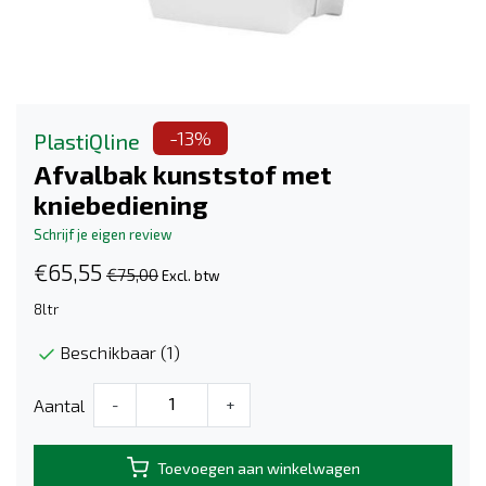
-13%
PlastiQline
Afvalbak kunststof met
kniebediening
Schrijf je eigen review
€65,55
€75,00
Excl. btw
8ltr
Beschikbaar (1)
Aantal
-
+
Toevoegen aan winkelwagen