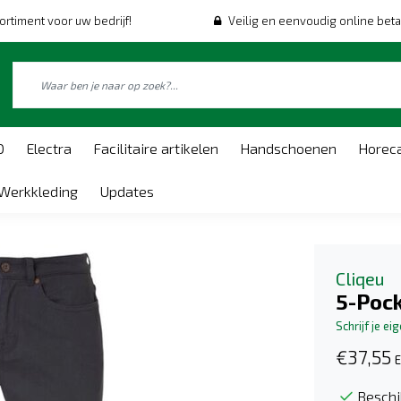
ortiment voor uw bedrijf!
Veilig en eenvoudig online beta
O
Electra
Facilitaire artikelen
Handschoenen
Horec
Werkkleding
Updates
Cliqeu
5-Pock
Schrijf je ei
€37,55
E
Beschi