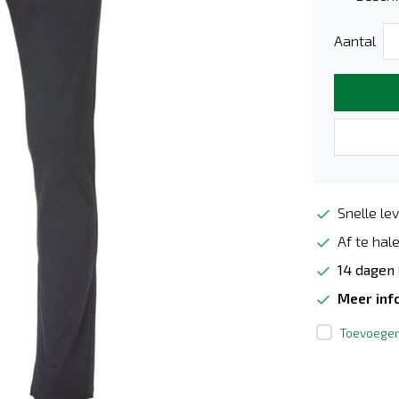
Aantal
Snelle lev
Af te hale
14 dagen
Meer inf
Toevoegen 