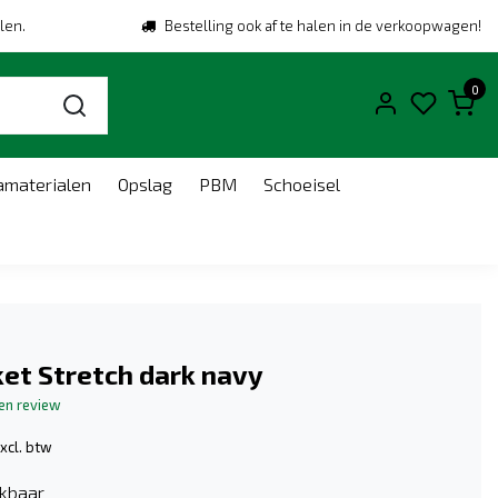
len.
Bestelling ook af te halen in de verkoopwagen!
0
amaterialen
Opslag
PBM
Schoeisel
et Stretch dark navy
gen review
xcl. btw
kbaar