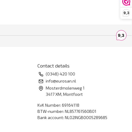
9,3
Contact details
(0348) 420 100
info@eurosan.nl
Mosterdmolenweg 1
3417 XM, Montfoort
KvK Number: 69164118
BTW-number: NL857761560B01
Bank account: NL02INGB0005289685