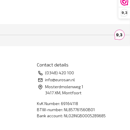
9,3
Contact details
(0348) 420 100
info@eurosan.nl
Mosterdmolenweg 1
3417 XM, Montfoort
KvK Number: 69164118
BTW-number: NL857761560B01
Bank account: NL02INGB0005289685