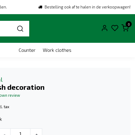
len.
Bestelling ook af te halen in de verkoopwagen!
0
Counter
Work clothes
l
sh decoration
 own review
l. tax
k
-
+