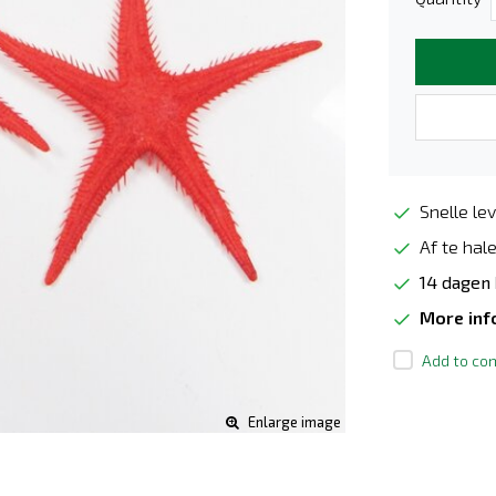
Snelle lev
Af te hale
14 dagen
More in
Add to com
Enlarge image