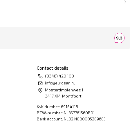
Contact details
(0348) 420 100
info@eurosan.nl
Mosterdmolenweg 1
3417 XM, Montfoort
KvK Number: 69164118
BTW-number: NL857761560B01
Bank account: NL02INGB0005289685