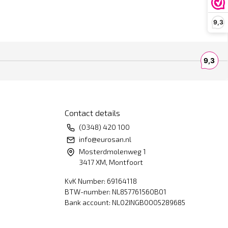
9,3
Contact details
(0348) 420 100
info@eurosan.nl
Mosterdmolenweg 1
3417 XM, Montfoort
KvK Number: 69164118
BTW-number: NL857761560B01
Bank account: NL02INGB0005289685