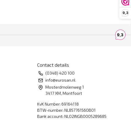
9,3
Contact details
(0348) 420 100
info@eurosan.nl
Mosterdmolenweg 1
3417 XM, Montfoort
KvK Number: 69164118
BTW-number: NL857761560B01
Bank account: NL02INGB0005289685