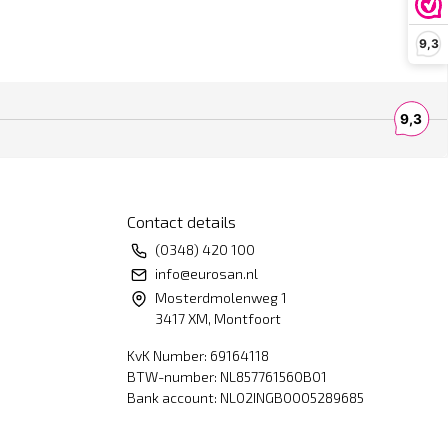
9,3
Contact details
(0348) 420 100
info@eurosan.nl
Mosterdmolenweg 1
3417 XM, Montfoort
KvK Number: 69164118
BTW-number: NL857761560B01
Bank account: NL02INGB0005289685