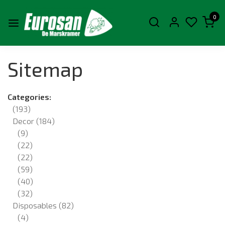
0
Sitemap
Categories:
(193)
Decor
(184)
(9)
(22)
(22)
(59)
(40)
(32)
Disposables
(82)
(4)