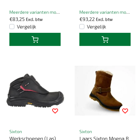
Meerdere varianten mogelijk
Meerdere varianten mogelijk
€83,25
€93,22
Excl. btw
Excl. btw
Vergelijk
Vergelijk
Sixton
Sixton
Werkschoenen (Las)
Laars Sixton Moena R