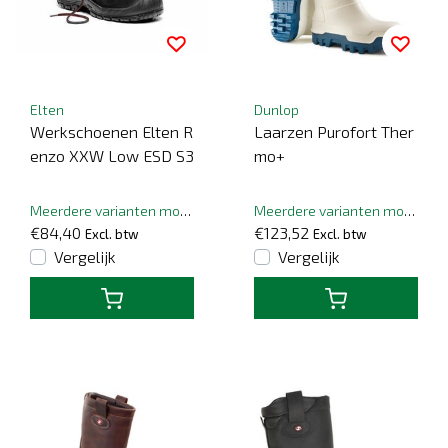
Elten
Dunlop
Werkschoenen Elten R
Laarzen Purofort Ther
enzo XXW Low ESD S3
mo+
Meerdere varianten mogelijk
Meerdere varianten mogelijk
€84,40
€123,52
Excl. btw
Excl. btw
Vergelijk
Vergelijk