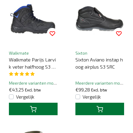
Walkmate
Sixton
Walkmate Parijs Larvi
Sixton Aviano instap h
k veter halfhoog S3 SR
oog airplus S3 SRC
C
Meerdere varianten mogelijk
Meerdere varianten mogelijk
€43,25
€99,28
Excl. btw
Excl. btw
Vergelijk
Vergelijk