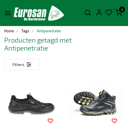
0
Home
Tags
Antipenetratie
Producten getagd met
Antipenetratie
Filters