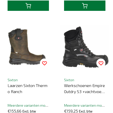
Sixton
Sixton
Laarzen Sixton Therm
Werkschoenen Empire
o Ranch
Outdry S3 +vachtvoeri
ng
Meerdere varianten mogelijk
Meerdere varianten mogelijk
€155,66
€159,25
Excl. btw
Excl. btw