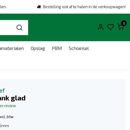
len.
Bestelling ook af te halen in de verkoopwagen!
0
amaterialen
Opslag
PBM
Schoeisel
ef
ank glad
gen review
xcl. btw
15mm