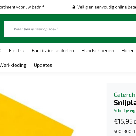
ortiment voor uw bedrijf!
Veilig en eenvoudig online beta
O
Electra
Facilitaire artikelen
Handschoenen
Horec
Werkkleding
Updates
Caterch
Snijpl
Schrijf je ei
€15,95
E
500x300x