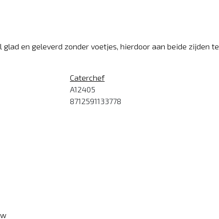
 glad en geleverd zonder voetjes, hierdoor aan beide zijden t
Caterchef
A12405
8712591133778
ew