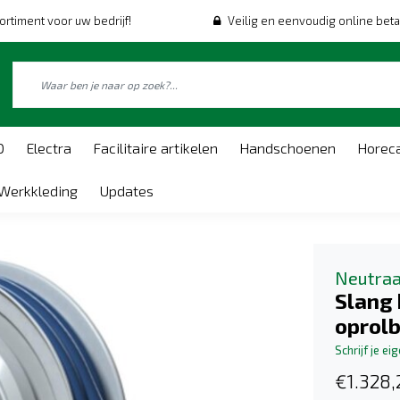
ortiment voor uw bedrijf!
Veilig en eenvoudig online beta
O
Electra
Facilitaire artikelen
Handschoenen
Horec
Werkkleding
Updates
Neutraa
Slang
oprolb
Schrijf je ei
€1.328,