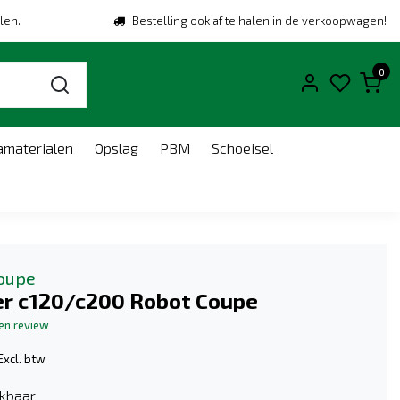
len.
Bestelling ook af te halen in de verkoopwagen!
0
amaterialen
Opslag
PBM
Schoeisel
oupe
er c120/c200 Robot Coupe
gen review
Excl. btw
kbaar