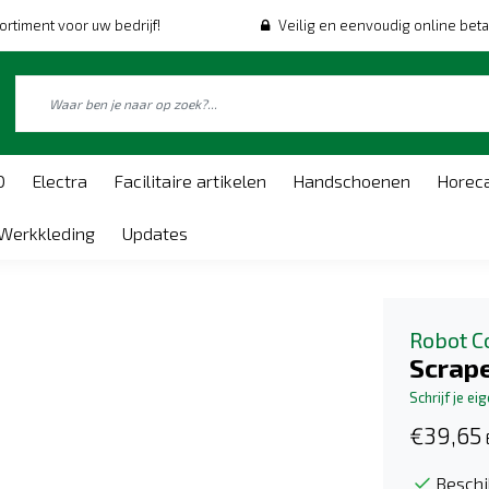
ortiment voor uw bedrijf!
Veilig en eenvoudig online beta
O
Electra
Facilitaire artikelen
Handschoenen
Horec
Werkkleding
Updates
Robot C
Scrap
Schrijf je ei
€39,65
Beschi