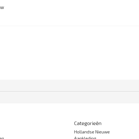
ew
Categorieën
Hollandse Nieuwe
gen
Aankleding