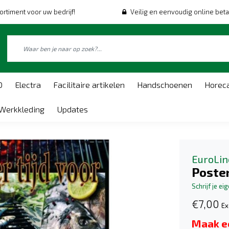
ortiment voor uw bedrijf!
Veilig en eenvoudig online beta
O
Electra
Facilitaire artikelen
Handschoenen
Horec
Werkkleding
Updates
EuroLin
Poste
Schrijf je ei
€7,00
Ex
Maak e