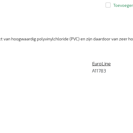
Toevoegen 
t van hoogwaardig polyvinylchloride (PVC) en zijn daardoor van zeer h
EuroLine
A11783