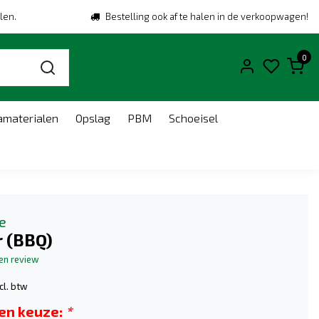
len.
Bestelling ook af te halen in de verkoopwagen!
0
amaterialen
Opslag
PBM
Schoeisel
e
r (BBQ)
gen review
cl. btw
en keuze:
*