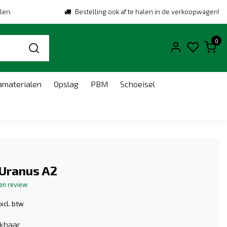
len.
Bestelling ook af te halen in de verkoopwagen!
0
amaterialen
Opslag
PBM
Schoeisel
 Uranus A2
gen review
xcl. btw
kbaar