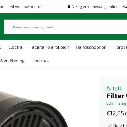
ortiment voor uw bedrijf!
Veilig en eenvoudig online beta
O
Electra
Facilitaire artikelen
Handschoenen
Horec
Werkkleding
Updates
Artelli
Filter
Schrijf je ei
€12,85
E
Beschi